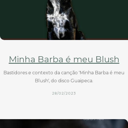
Minha Barba é meu Blush
Bastidores e contexto da canção 'Minha Barba é meu
Blush', do disco Guaipeca.
28/02/2023