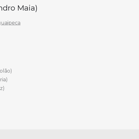
ndro Maia)
/guaipeca
olão)
ria)
z)